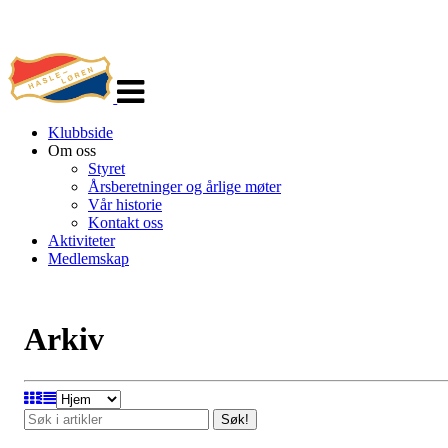
Veksle
navigasjon
Klubbside
Om oss
Styret
Årsberetninger og årlige møter
Vår historie
Kontakt oss
Aktiviteter
Medlemskap
Arkiv
Søk!