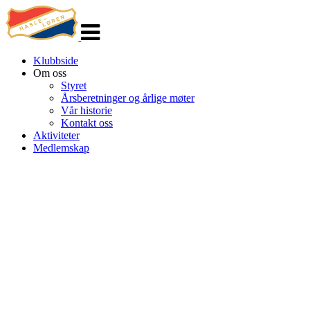
Veksle
navigasjon
Klubbside
Om oss
Styret
Årsberetninger og årlige møter
Vår historie
Kontakt oss
Aktiviteter
Medlemskap
HL IL - INNEBANDY
Spireaveien 3
0580 Oslo