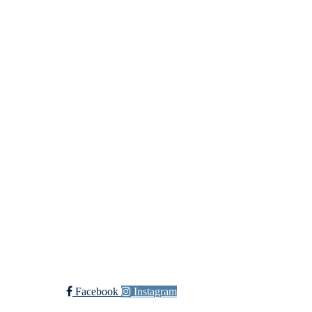
Org. nr.: 935538378
dl@hasle-loren.no
Idretter
Innebandy
Ishockey
yngres
Sykkel
Fotball
Håndball
Ski
Ishockey Elite
Bli medlem i klubben!
Trykk her for innmelding
Facebook
Instagram