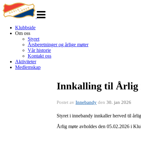
Veksle
navigasjon
Klubbside
Om oss
Styret
Årsberetninger og årlige møter
Vår historie
Kontakt oss
Aktiviteter
Medlemskap
Innkalling til Årli
Postet av
Innebandy
den
30. jan 2026
Styret i innebandy innkaller herved til år
Årlig møte avholdes den 05.02.2026 i Klu